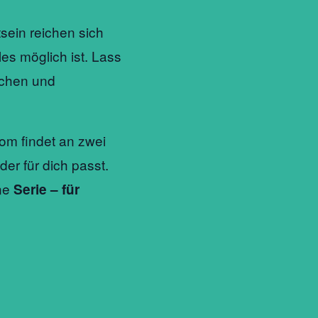
ein reichen sich
les möglich ist. Lass
chen und
m findet an zwei
der für dich passt.
ne
Serie – für