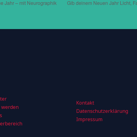
e Jahr – mit Neurographik
Gib deinem Neuen Jahr Licht, F
ter
Kontakt
d werden
Datenschutzerklärung
s
Impressum
derbereich