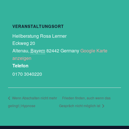
VERANSTALTUNGSORT
Heilberatung Rosa Lermer
Eckweg 20
Altenau
,
Bayern
82442
Germany
Google Karte
anzeigen
Telefon
0170 3040220
Wenn Abschalten nicht mehr
Frieden finden, auch wenn das
gelingt | Hypnose
Gespräch nicht möglich ist