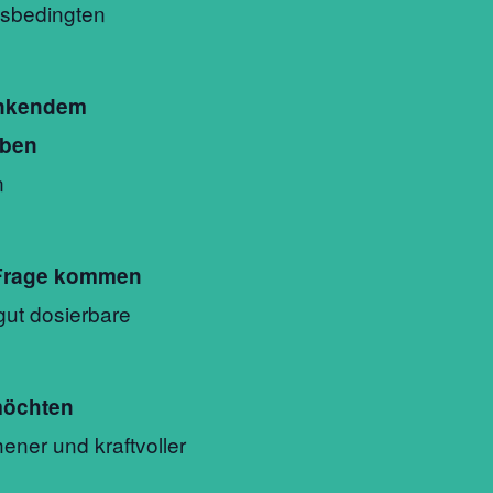
ssbedingten
nkendem
aben
n
in Frage kommen
gut dosierbare
 möchten
hener und kraftvoller