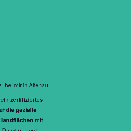
 bei mir in Altenau.
in zertifiziertes
f die gezielte
 Handflächen mit
Damit gelangt
.