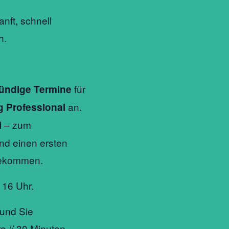
nft, schnell
h.
für
ündige Termine
an.
g Professional
– zum
i
nd einen ersten
bekommen.
 16 Uhr.
 und Sie
o // 30 Minuten