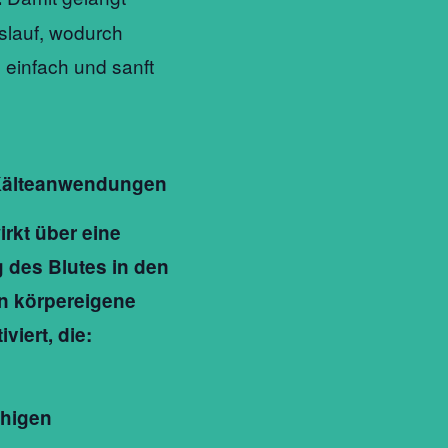
islauf, wodurch
 einfach und sanft
e Kälteanwendungen
rkt über eine
g des Blutes in den
n körpereigene
iert, die:
higen