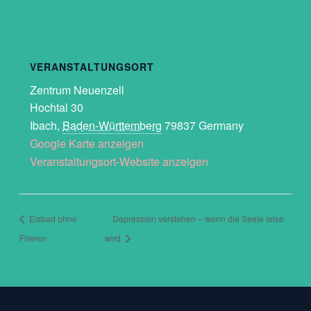
VERANSTALTUNGSORT
Zentrum Neuenzell
Hochtal 30
Ibach
,
Baden-Württemberg
79837
Germany
Google Karte anzeigen
Veranstaltungsort-Website anzeigen
Eisbad ohne
Depression verstehen – wenn die Seele leise
Frieren
wird