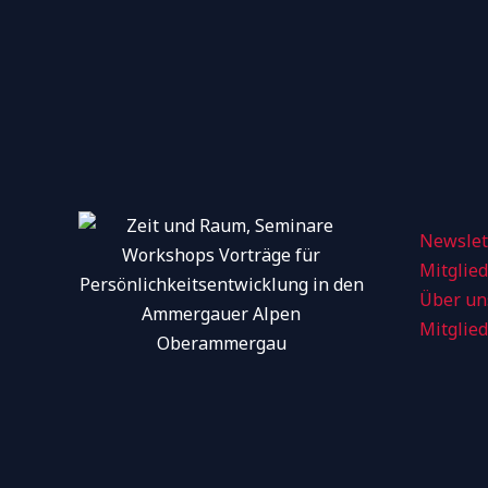
Newslet
Mitglie
Über un
Mitglie