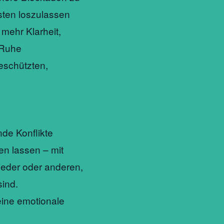
sten loszulassen
mehr Klarheit,
 Ruhe
eschützten,
de Konflikte
ren lassen – mit
ieder oder anderen,
sind.
eine emotionale