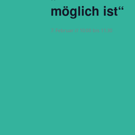
möglich ist“
7. Februar // 10:00
bis
11:30