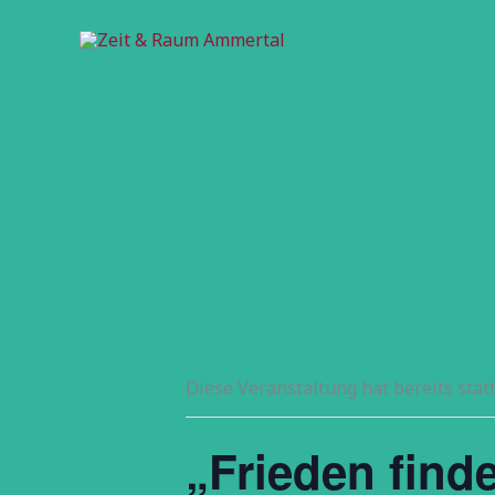
Zum
Inhalt
springen
Diese Veranstaltung hat bereits stat
„Frieden find