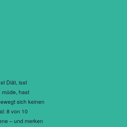
t Diät, isst
u müde, hast
ewegt sich keinen
al: 8 von 10
ene – und merken