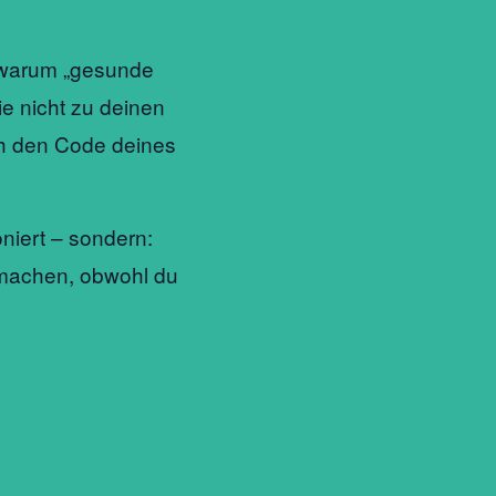
, warum „gesunde
e nicht zu deinen
h den Code deines
oniert – sondern:
rmachen, obwohl du