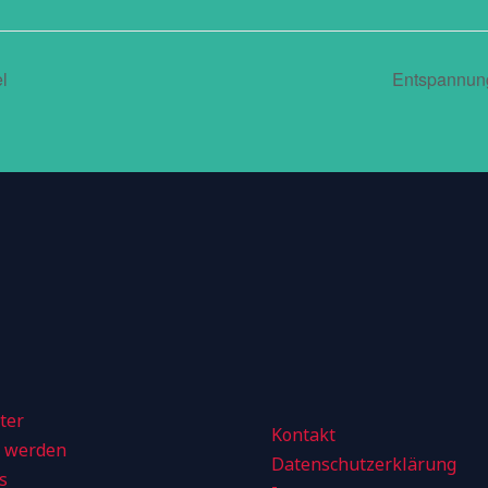
l
Entspannung
ter
Kontakt
d werden
Datenschutzerklärung
s