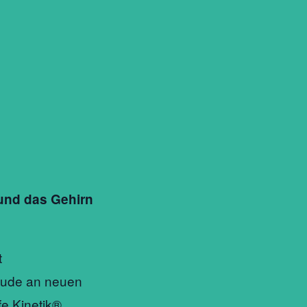
 und das Gehirn
t
eude an neuen
fe Kinetik®