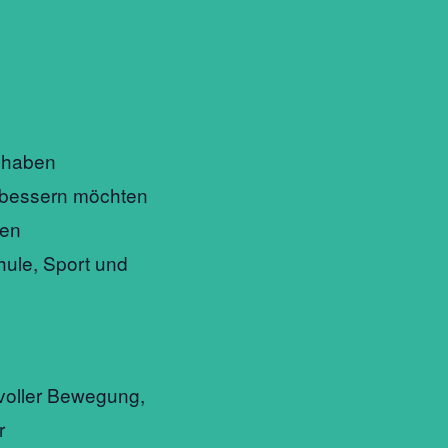
 haben
erbessern möchten
len
hule, Sport und
voller Bewegung,
r