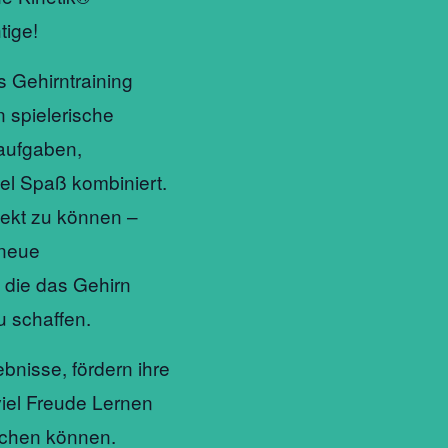
tige!
es Gehirntraining
 spielerische
aufgaben,
l Spaß kombiniert.
fekt zu können –
 neue
die das Gehirn
 schaffen.
ebnisse, fördern ihre
viel Freude Lernen
chen können.