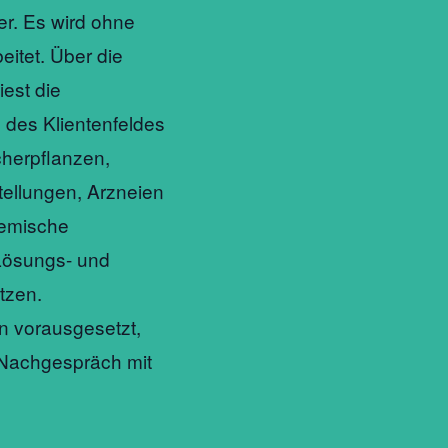
er. Es wird ohne
beitet. Über die
iest die
 des Klientenfeldes
cherpflanzen,
tellungen, Arzneien
emische
Lösungs- und
tzen.
n vorausgesetzt,
n Nachgespräch mit