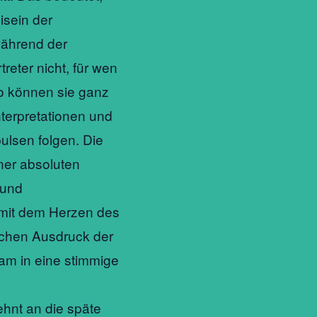
sein der
 während der
treter nicht, für wen
So können sie ganz
terpretationen und
ulsen folgen. Die
iner absoluten
 und
 mit dem Herzen des
ichen Ausdruck der
sam in eine stimmige
ehnt an die späte