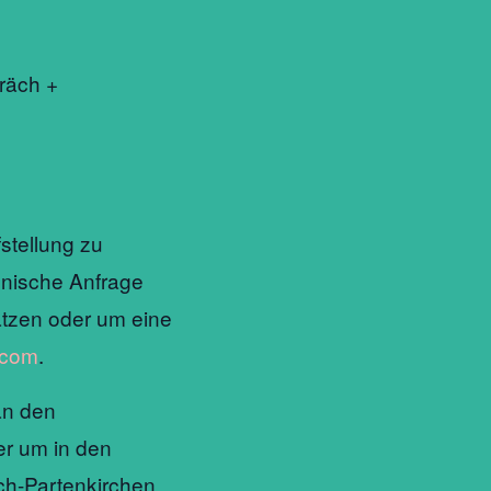
räch +
fstellung zu
onische Anfrage
ätzen oder um eine
.com
.
 an den
er um in den
sch-Partenkirchen