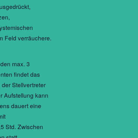
ausgedrückt,
zen,
systemischen
 Feld verräuchere.
nden max. 3
enten findet das
der Stellvertreter
er Aufstellung kann
tens dauert eine
it
,5 Std. Zwischen
 statt.