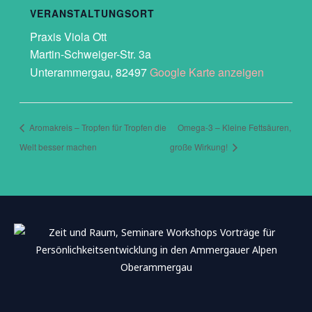
VERANSTALTUNGSORT
Praxis Viola Ott
Martin-Schweiger-Str. 3a
Unterammergau
,
82497
Google Karte anzeigen
Aromakreis – Tropfen für Tropfen die
Omega-3 – Kleine Fettsäuren,
Welt besser machen
große Wirkung!