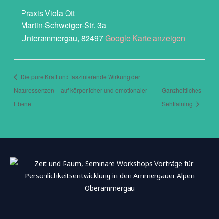
Praxis Viola Ott
Martin-Schweiger-Str. 3a
Unterammergau
,
82497
Google Karte anzeigen
Die pure Kraft und faszinierende Wirkung der
Naturessenzen – auf körperlicher und emotionaler
Ganzheitliches
Ebene
Sehtraining